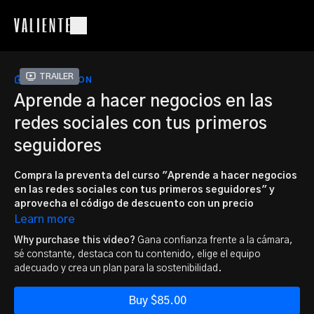
Trailer
COLLECTION
Aprende a hacer negocios en las
redes sociales con tus primeros
seguidores
Compra la preventa del curso "Aprende a hacer negocios
en las redes sociales con tus primeros seguidores" y
aprovecha el código de descuento con un precio
especial.
El curso se lanza el miércoles 16 de octubre. Consiste
Learn more
en 10 módulos e incluye documentos PDF, hojas de Excel,
Why purchase this video?
Gana confianza frente a la cámara,
fichas técnicas y material didáctico.
sé constante, destaca con tu contenido, elige el equipo
adecuado y crea un plan para la sostenibilidad.
Este curso te enseñará a perder el miedo a la cámara y mantener
la constancia en tus publicaciones. Además, explorarás cómo
Buy $85.00
destacar con tu contenido y elegir el equipo adecuado. También